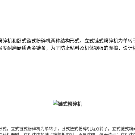
粉碎机和卧式链式粉碎机两种结构形式。立式链式粉碎机为单转
度耐磨硬质合金链条，为了防止粘料及机体钢板的摩擦，设计机器
形式。立式链式粉碎机为单转子，卧式链式粉碎机为双转子。立式链式粉
设计机器时，在机体内加装了橡胶板内衬，不易粘壁，便于清理；在机体