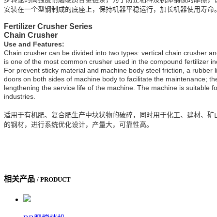
安装在一个型钢制成的底座上，保持机器平稳运行，加长机器使用寿命
Fertilizer Crusher Series
Chain Crusher
Use and Features:
Chain crusher can be divided into two types: vertical chain crusher and
is one of the most common crusher used in the compound fertilizer ind
For prevent sticky material and machine body steel friction, a rubber l
doors on both sides of machine body to facilitate the maintenance; t
lengthening the service life of the machine. The machine is suitable fo
industries.
适用于有机肥、复合肥生产中块状物的破碎，同时用于化工、建材、矿
的钢材，进行系统优化设计，产量大，可靠性高。
相关产品
/ PRODUCT