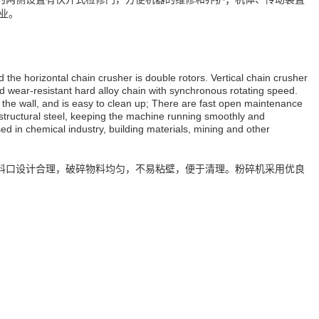
业。
d the horizontal chain crusher is double rotors. Vertical chain crusher
d wear-resistant hard alloy chain with synchronous rotating speed.
to the wall, and is easy to clean up; There are fast open maintenance
 structural steel, keeping the machine running smoothly and
sed in chemical industry, building materials, mining and other
料口设计合理，破碎物料均匀，不易粘壁，便于清理。粉碎机采用优良