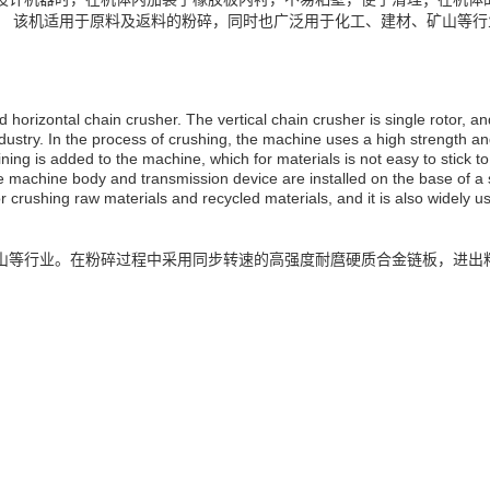
。 该机适用于原料及返料的粉碎，同时也广泛用于化工、建材、矿山等行
 horizontal chain crusher. The vertical chain crusher is single rotor, an
ustry. In the process of crushing, the machine uses a high strength an
ining is added to the machine, which for materials is not easy to stick 
he machine body and transmission device are installed on the base of a
r crushing raw materials and recycled materials, and it is also widely u
山等行业。在粉碎过程中采用同步转速的高强度耐麿硬质合金链板，进出