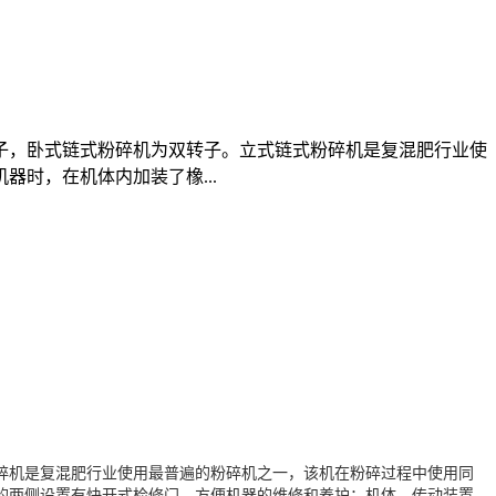
子，卧式链式粉碎机为双转子。立式链式粉碎机是复混肥行业使
时，在机体内加装了橡...
碎机是复混肥行业使用最普遍的粉碎机之一，该机在粉碎过程中使用同
的两侧设置有快开式检修门，方便机器的维修和养护；机体、传动装置