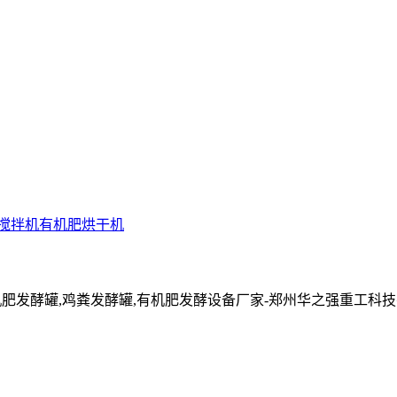
搅拌机
有机肥烘干机