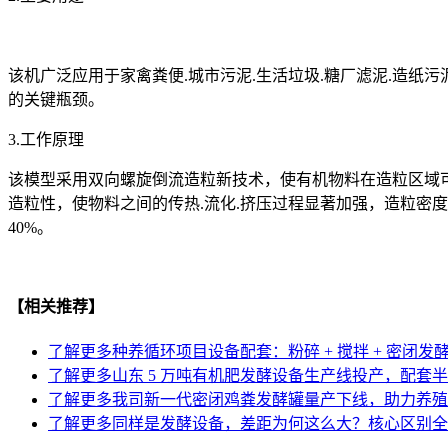
该机广泛应用于家禽粪便.城市污泥.生活垃圾.糖厂滤泥.造纸污
的关键瓶颈。
3.工作原理
该模型采用双向螺旋倒流造粒新技术，使有机物料在造粒区域可
造粒性，使物料之间的传热.流化.挤压过程显著加强，造粒密
40%。
【相关推荐】
了解更多
种养循环项目设备配套：粉碎 + 搅拌 + 密闭
了解更多
山东 5 万吨有机肥发酵设备生产线投产，配套
了解更多
我司新一代密闭鸡粪发酵罐量产下线，助力养殖
了解更多
同样是发酵设备，差距为何这么大？核心区别全